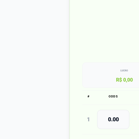
LUCRO
R$ 0,00
#
ODDS
1