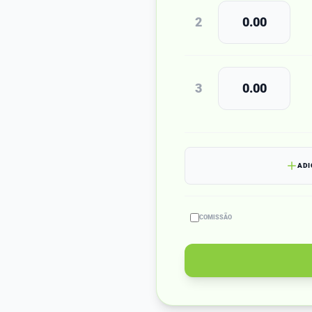
2
3
ADI
COMISSÃO