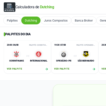
Calculadora de
Dutching
Palpites
Dutching
Juros Compostos
Banca Broker
Gere
PALPITES DO DIA
20:00 | 06/08
19:30 | 07/08
20:30
PALPITE-CORINTHIANS-X-INTERNACIONAL-COPA-DO-BRASIL-06-08-2026
PALPITE-OPERARIO-PR-X-SAO-BERNARDO-BRASILEIRAO-SERIE-B-07-08-2026
VS
VS
CORINTHIANS
INTERNACIONAL
OPERÁRIO-PR
SÃO BERNARDO
VER PALPITE
VER PALPITE
VER