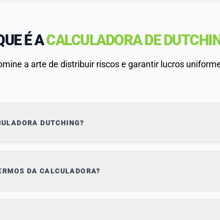
QUE É A
CALCULADORA DE DUTCHI
mine a arte de distribuir riscos e garantir lucros uniform
CALCULADORA DUTCHING?
 TERMOS DA CALCULADORA?
cê apostou. Quanto maior a probabilidade de um resultado acontecer, menor será o
o será baixo também. Assim como, quanto menos provável o resultado, maior será