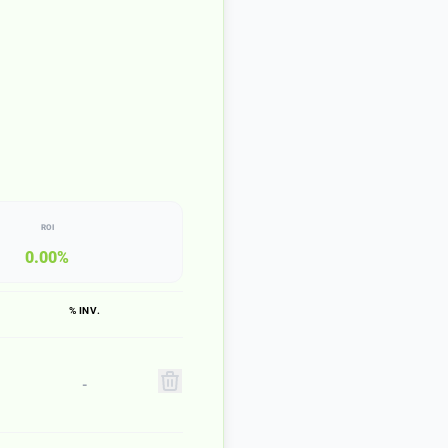
ROI
0.00%
% INV.
-