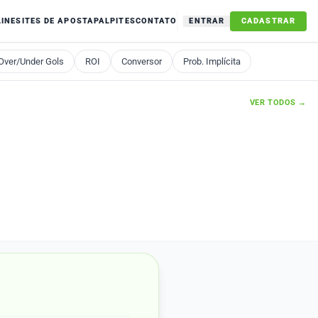
LINE
SITES DE APOSTA
PALPITES
CONTATO
ENTRAR
CADASTRAR
Over/Under Gols
ROI
Conversor
Prob. Implícita
VER TODOS →