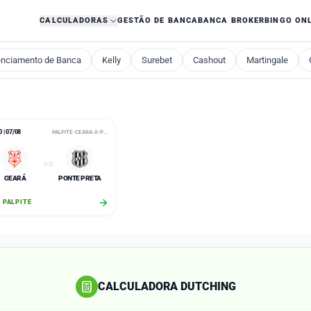
CALCULADORAS
GESTÃO DE BANCA
BANCA BROKER
BINGO ON
nciamento de Banca
Kelly
Surebet
Cashout
Martingale
 | 07/08
PALPITE-CEARA-X-PONTE-PRETA-BRASILEIRAO-SERIE-B-07-08-2026
VS
CEARÁ
PONTE PRETA
 PALPITE
CALCULADORA DUTCHING